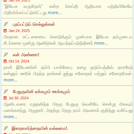
Jan 24, 2025
"இயேசு வருகிறார்" என்ற செய்தி ஆதியாக மத்தியிலேயே
அறிவிக்கப்பட்டுவிட்டது
more...
புறப்பட்டுப் செல்லுங்கள்
Jan 24, 2025
பிரதான கட்டளையை கொடுக்கும் முன்பாக இயேசு தம்முடைய
சீடர்களை மூன்று ஆண்டுகள் ஆயத்தப்படுத்தினர்
more...
என் அண்ணா!
Oct 14, 2024
நான் இயேசுவின் தம்பி யாக்கோபு. ஏழை குடும்பத்தில், நாசரேத்
என்னும் ஊரில் பிறந்த நாங்கள் ஐந்து சகோதரர் மற்றும் சகோதரிகள்.
more...
பேதுருவின் ஏக்கமும் ஊக்கமும்
Jul 30, 2024
ஆண்டவரை மறுதலித்த பிறகு பேதுரு வெளியே சென்று மிகவும்
மனங்கசந்து அழுதார். அதற்கு பிறகு நாம் அவரைக் குறித்து வசிப்பது
more...
இறைவார்த்தையின் வல்லமை!.