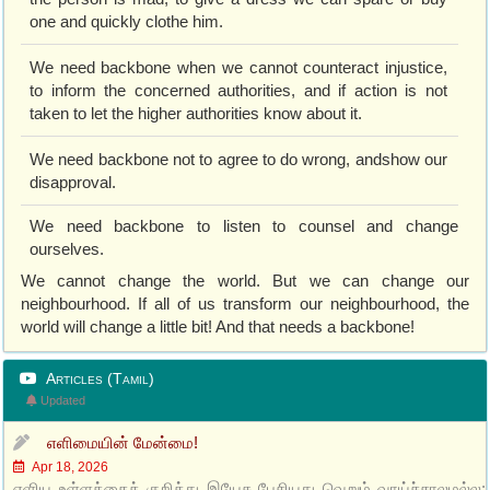
one and quickly clothe him.
We need backbone when we cannot counteract injustice,
to inform the concerned authorities, and if action is not
taken to let the higher authorities know about it.
We need backbone not to agree to do wrong, andshow our
disapproval.
We need backbone to listen to counsel and change
ourselves.
We cannot change the world. But we can change our
neighbourhood. If all of us transform our neighbourhood, the
world will change a little bit! And that needs a backbone!
Articles (Tamil)
Updated
எளிமையின் மேன்மை!
Apr 18, 2026
எளிய உள்ளத்தைக் குறித்து இயேசு பேசியது வெறும் வாய்ச்சாலமல்ல;