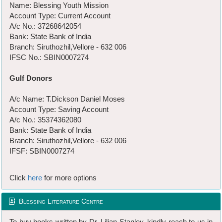
Name: Blessing Youth Mission
Account Type: Current Account
A/c No.: 37268642054
Bank: State Bank of India
Branch: Siruthozhil,Vellore - 632 006
IFSC No.: SBIN0007274
Gulf Donors
A/c Name: T.Dickson Daniel Moses
Account Type: Saving Account
A/c No.: 35374362080
Bank: State Bank of India
Branch: Siruthozhil,Vellore - 632 006
IFSF: SBIN0007274
Click
here
for more options
Blessing Literature Centre
To buy books written by Dr. Lilian Stanley, kindly reach to us in