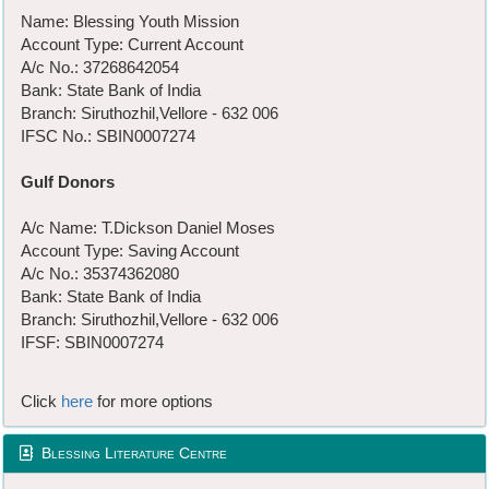
Name: Blessing Youth Mission
Account Type: Current Account
A/c No.: 37268642054
Bank: State Bank of India
Branch: Siruthozhil,Vellore - 632 006
IFSC No.: SBIN0007274
Gulf Donors
A/c Name: T.Dickson Daniel Moses
Account Type: Saving Account
A/c No.: 35374362080
Bank: State Bank of India
Branch: Siruthozhil,Vellore - 632 006
IFSF: SBIN0007274
Click
here
for more options
Blessing Literature Centre